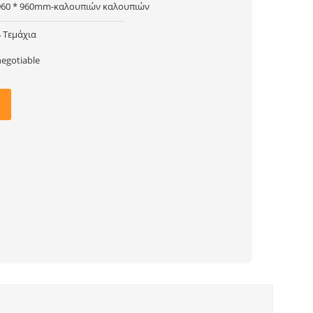
960 * 960mm-καλουπιών καλουπιών
4 Τεμάχια
negotiable