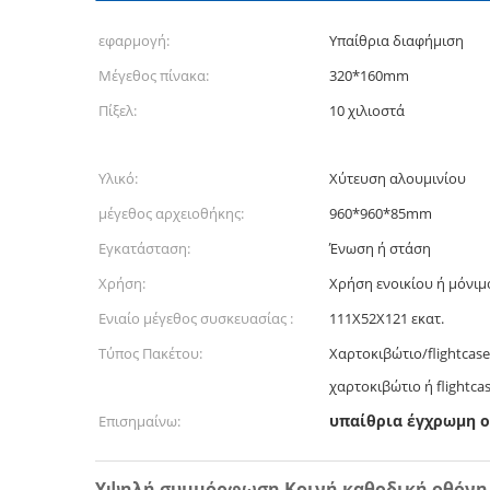
εφαρμογή:
Υπαίθρια διαφήμιση
Μέγεθος πίνακα:
320*160mm
Πίξελ:
10 χιλιοστά
Υλικό:
Χύτευση αλουμινίου
μέγεθος αρχειοθήκης:
960*960*85mm
Εγκατάσταση:
Ένωση ή στάση
Χρήση:
Χρήση ενοικίου ή μόνιμο
Ενιαίο μέγεθος συσκευασίας :
111X52X121 εκατ.
Τύπος Πακέτου:
Χαρτοκιβώτιο/flightcase
χαρτοκιβώτιο ή flightcas
υπαίθρια έγχρωμη 
Επισημαίνω:
Υψηλή συμμόρφωση Κοινή καθοδική οθόνη L