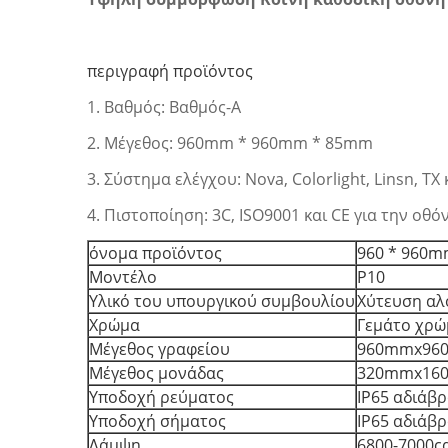
περιγραφή προϊόντος
1. Βαθμός: Βαθμός-Α
2. Μέγεθος: 960mm * 960mm * 85mm
3. Σύστημα ελέγχου: Nova, Colorlight, Linsn, TX 
4. Πιστοποίηση: 3C, ISO9001 και CE για την οθό
όνομα προϊόντος
960 * 960mm
Μοντέλο
P10
Υλικό του υπουργικού συμβουλίου
Χύτευση αλ
Χρώμα
Γεμάτο χρώ
Μέγεθος γραφείου
960mmx96
Μέγεθος μονάδας
320mmx16
Υποδοχή ρεύματος
IP65 αδιάβρ
Υποδοχή σήματος
IP65 αδιάβρ
Λάμψη
6800-7000c