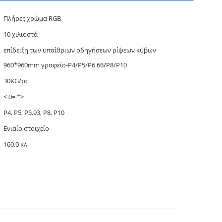
Πλήρες χρώμα RGB
10 χιλιοστά
επίδειξη των υπαίθριων οδηγήσεων ρίψεων κύβων
960*960mm γραφείο-P4/P5/P6.66/P8/P10
30KG/pc
< 0="">
P4, P5, P5.93, P8, P10
Ενιαίο στοιχείο
160,0 κλ