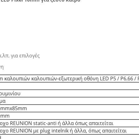
κ.λπ. για επιλογές
νη
 καλουπιών καλουπιών-εξωτερική οθόνη LED P5 / P6.66 / P
ουμινίου
μα
0mmx85mm
0mm
οχο REUNION static-anti ή άλλα όπως απαιτείται
οχο REUNION με plug intelnik ή άλλα, όπως απαιτείται
d