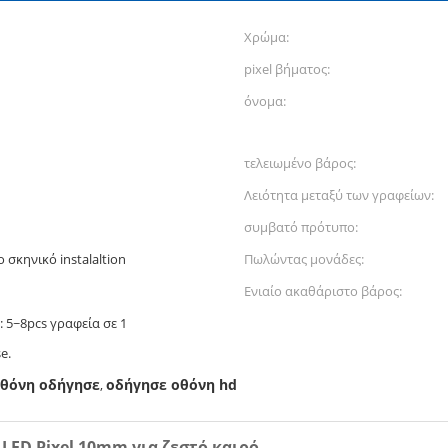
Χρώμα:
pixel βήματος:
όνομα:
τελειωμένο βάρος:
Λειότητα μεταξύ των γραφείων:
συμβατό πρότυπο:
 σκηνικό instalaltion
Πωλώντας μονάδες:
Ενιαίο ακαθάριστο βάρος:
: 5~8pcs γραφεία σε 1
e.
οθόνη οδήγησε
οδήγησε οθόνη hd
,
ED Pixel 10mm για ζεστό καιρό