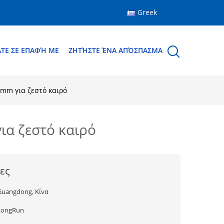
Greek
ΆΤΕ ΣΕ ΕΠΑΦΉ ΜΕ
ΖΗΤΉΣΤΕ ΈΝΑ ΑΠΌΣΠΑΣΜΑ
mm για ζεστό καιρό
ια ζεστό καιρό
ες
Guangdong, Κίνα
LongRun