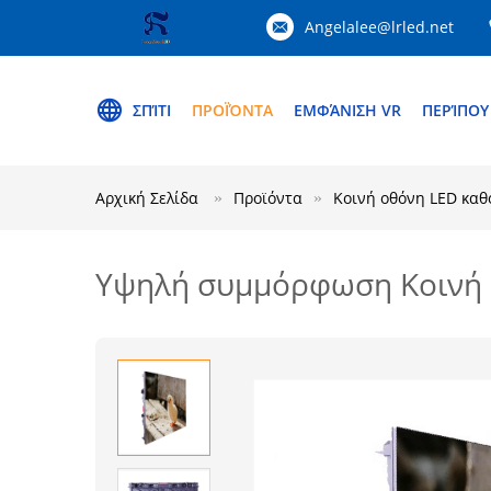
Angelalee@lrled.net
ΣΠΊΤΙ
ΠΡΟΪΌΝΤΑ
ΕΜΦΆΝΙΣΗ VR
ΠΕΡΊΠΟΥ
Αρχική Σελίδα
Προϊόντα
Κοινή οθόνη LED καθ
Υψηλή συμμόρφωση Κοινή κ