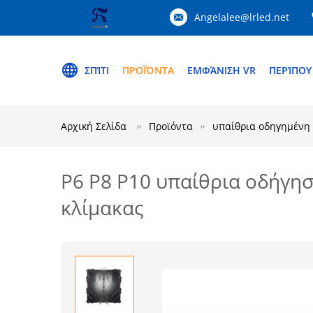
Angelalee@lrled.net
ΣΠΊΤΙ
ΠΡΟΪΌΝΤΑ
ΕΜΦΆΝΙΣΗ VR
ΠΕΡΊΠΟΥ
Αρχική Σελίδα
Προϊόντα
υπαίθρια οδηγημένη 
P6 P8 P10 υπαίθρια οδήγησ
κλίμακας