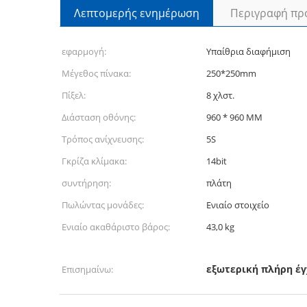
Λεπτομερής ενημέρωση
Περιγραφή πρ
εφαρμογή:
Υπαίθρια διαφήμιση
Μέγεθος πίνακα:
250*250mm
Πίξελ:
8 χλστ.
Διάσταση οθόνης:
960 * 960 MM
Τρόπος ανίχνευσης:
5S
Γκρίζα κλίμακα:
14bit
συντήρηση:
πλάτη
Πωλώντας μονάδες:
Ενιαίο στοιχείο
Ενιαίο ακαθάριστο βάρος:
43,0 kg
εξωτερική πλήρη έ
Επισημαίνω: