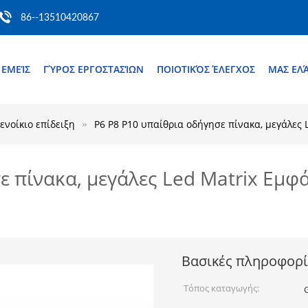
86--13510420867
 ΕΜΕΊΣ
ΓΎΡΟΣ ΕΡΓΟΣΤΑΣΊΩΝ
ΠΟΙΟΤΙΚΌΣ ΈΛΕΓΧΟΣ
ΜΑΣ ΕΛ
ενοίκιο επίδειξη
P6 P8 P10 υπαίθρια οδήγησε πίνακα, μεγάλες 
ε πίνακα, μεγάλες Led Matrix Εμφ
Βασικές πληροφορί
Τόπος καταγωγής: