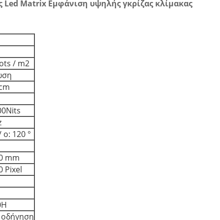
ς Led Matrix Εμφάνιση υψηλής γκρίζας κλίμακας
ots / m2
ωση
0cm
00Nits
z
/ ο: 120 °
60 mm
0 Pixel
0H
 οδήγηση