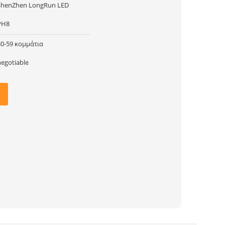
ShenZhen LongRun LED
PH8
30-59 κομμάτια
negotiable