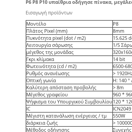
P6 P8 P10 υπαίθρια οδήγησε πίνακα, μεγάλε
Εισαγωγή προϊόντων
Μοντέλο
P8
Πλάτος Pixel (mm)
8mm
Πυκνότητα pixel (dot / m2)
15.625 d
Λειτουργία σάρωσης
1/5 Σάρ
μέγεθος της μονάδας
320x16
Γκρι κλίμακα
14 bit
Φωτεινότητα (cd / m2)
6500-68
Ρυθμός ανανέωσης
> 1920H
Οπτική γωνία
Η: 140 ° 
Καλύτερη απόσταση προβολής
> 8m
Μέγεθος γραφείου
960 * 9
Ψήφισμα του Υπουργικού Συμβουλίου
120 * 12
IC
ICN2049
Μέγιστη κατανάλωση ενέργειας / τμ
550W
διάρκεια ζωής
> 10000
Μέθοδος οδήγησης
Συνεχής