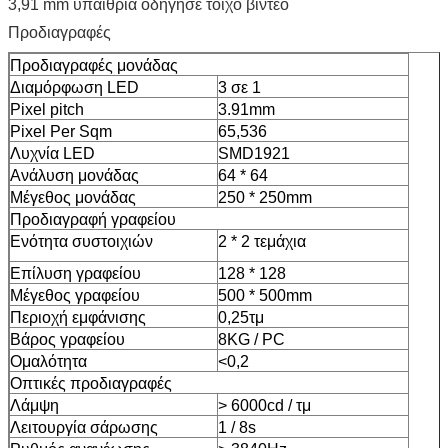
3,91 mm υπαίθρια οδήγησε τοίχο βίντεο
Προδιαγραφές
Προδιαγραφές μονάδας
Διαμόρφωση LED
3 σε 1
Pixel pitch
3.91mm
Pixel Per Sqm
65,536
Λυχνία LED
SMD1921
Ανάλυση μονάδας
64 * 64
Μέγεθος μονάδας
250 * 250mm
Προδιαγραφή γραφείου
Ενότητα συστοιχιών
2 * 2 τεμάχια
Επίλυση γραφείου
128 * 128
Μέγεθος γραφείου
500 * 500mm
Περιοχή εμφάνισης
0,25τμ
Βάρος γραφείου
8KG / PC
Ομαλότητα
<0,2
Οπτικές προδιαγραφές
Λάμψη
> 6000cd / τμ
Λειτουργία σάρωσης
1 / 8s