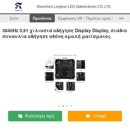
Shenzhen Longrun LED Optelectronic CO.,LTD
Σπίτι
Προϊόντα
Εμφάνιση VR
Περίπου εμείς
>>
3840Hz 3,91 χιλιοστά οδήγησε Display Display, στάδιο
συναυλία οδήγησε οθόνη ομαλή ματίσματος
Καλύτερη τιμή
επαφή