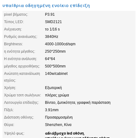
υπαίθρια οδηγημένη ενοίκιο επίδειξη
pixel βήματος:
P3.91
Τύπος LED:
SMD2121
Ανίχνευση:
το 1/16 s
Ρυθμός ανανέωσης:
3840Hz
Birghtness:
4000-1000cd/sqm
η ενότητα μέγεθος:
250*250mm
Η ενότητα ανάλυση:
64*64
μέγεθος αρχειοθήκης:
500*500mm
Ανώτατη κατανάλωση
140w/cabinet
ισχύος:
Χρήση:
Εξωτερική
Χρώμα τσιπ σωλήνων:
πλήρες χρώμα
Λειτουργία επίδειξης:
Βίντεο, ζωτικότητα, γραφική παράσταση
Πίξελ:
3.91mm
Διάσταση οθόνης:
Προσαρμοσμένη
Θύρα:
Shenzhen, Κίνα
αδιάβροχο led οθόνη
Υψηλό φως:
,
υπαίθρια έγχρωμη οδήγησε οθόνη