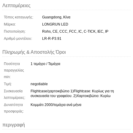
Λεπτομέρειες
Τόπος καταγωγής:
Guangdong, Κίνα
Μάρκα:
LONGRUN LED
Πιστοποίηση:
Rohs, CE, CCC, FCC, IC, C-TICK, IEC, IP
Αριθμό μοντέλου:
LR-R-P3.91
Πληρωμής & Αποστολής Όροι
Ποσότητα
1 τεμάχιο / Τεμάχια
παραγγελίας
min:
Τιμή:
negotiable
Συσκευασία
Flightcase/χαρτοκιβώτιο 1)Flightcase: Κυρίως για τη
συσκευασία του γραφείου. 2)Χαρτοκιβώτιο: Κυρίω
λεπτομέρειες:
Δυνατότητα
Κομμάτι 2000/τεμάχια ανά μήνα
προσφοράς:
περιγραφή