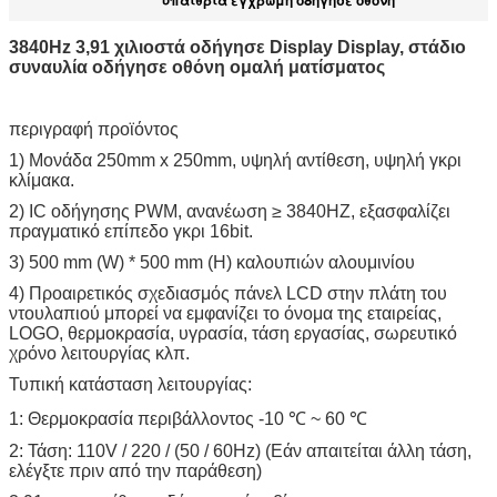
3840Hz 3,91 χιλιοστά οδήγησε Display Display, στάδιο
συναυλία οδήγησε οθόνη ομαλή ματίσματος
περιγραφή προϊόντος
1) Μονάδα 250mm x 250mm, υψηλή αντίθεση, υψηλή γκρι
κλίμακα.
2) IC οδήγησης PWM, ανανέωση ≥ 3840HZ, εξασφαλίζει
πραγματικό επίπεδο γκρι 16bit.
3) 500 mm (W) * 500 mm (H) καλουπιών αλουμινίου
4) Προαιρετικός σχεδιασμός πάνελ LCD στην πλάτη του
ντουλαπιού μπορεί να εμφανίζει το όνομα της εταιρείας,
LOGO, θερμοκρασία, υγρασία, τάση εργασίας, σωρευτικό
χρόνο λειτουργίας κλπ.
Τυπική κατάσταση λειτουργίας:
1: Θερμοκρασία περιβάλλοντος -10 ℃ ~ 60 ℃
2: Τάση: 110V / 220 / (50 / 60Hz) (Εάν απαιτείται άλλη τάση,
ελέγξτε πριν από την παράθεση)