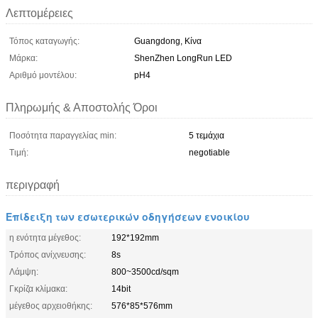
Λεπτομέρειες
Τόπος καταγωγής:
Guangdong, Κίνα
Μάρκα:
ShenZhen LongRun LED
Αριθμό μοντέλου:
pH4
Πληρωμής & Αποστολής Όροι
Ποσότητα παραγγελίας min:
5 τεμάχια
Τιμή:
negotiable
περιγραφή
Επίδειξη των εσωτερικών οδηγήσεων ενοικίου
η ενότητα μέγεθος:
192*192mm
Τρόπος ανίχνευσης:
8s
Λάμψη:
800~3500cd/sqm
Γκρίζα κλίμακα:
14bit
μέγεθος αρχειοθήκης:
576*85*576mm