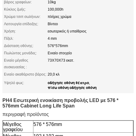
βάρος γραφείων:
10kg
Κύκλος ζωής:
100,000h
Χρώμα τσιπ σωλήνων:
πλήρες χρώμα
Λειτουργία επίδειξης:
Βίντεο
Χρήση:
εσωτερικός ή υπαίθριος
Πίξελ:
4 mm
Διάσταση οθόνης:
576*576mm
Πωλώντας μονάδες:
Ενιαίο στοιχείο
Ενιαίο μέγεθος
73X70X73 εκατ.
συσκευασίας :
Ενιαίο ακαθάριστο βάρος:
20,0 κλ
οδήγησε οθόνη θέατρο
Υψηλό φως:
,
πίσω οθόνη οδήγησε οθόνη
PH4 Εσωτερική ενοικίαση προβολής LED με 576 *
576mm Cabinet Long Life Span
περιγραφή προϊόντος
Μέγεθος
576 * 576mm
γραφείου