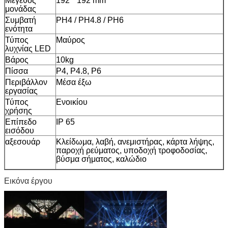
Μέγεθος
192 * 192 mm
μονάδας
Συμβατή
PH4 / PH4.8 / PH6
ενότητα
Τύπος
Μαύρος
λυχνίας LED
Βάρος
10kg
Πίσσα
Ρ4, Ρ4.8, Ρ6
Περιβάλλον
Μέσα έξω
εργασίας
Τύπος
Ενοικίου
χρήσης
Επίπεδο
IP 65
εισόδου
αξεσουάρ
Κλείδωμα, λαβή, ανεμιστήρας, κάρτα λήψης,
παροχή ρεύματος, υποδοχή τροφοδοσίας,
βύσμα σήματος, καλώδιο
Εικόνα έργου