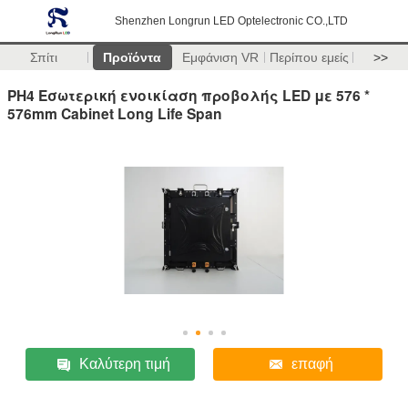
Shenzhen Longrun LED Optelectronic CO.,LTD
Σπίτι
Προϊόντα
Εμφάνιση VR
Περίπου εμείς
>>
PH4 Εσωτερική ενοικίαση προβολής LED με 576 *
576mm Cabinet Long Life Span
Καλύτερη τιμή
επαφή