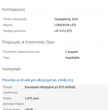
Λεπτομέρειες
Τόπος καταγωγής:
Guangdong, Κίνα
Μάρκα:
LONGRUN LED
Αριθμό μοντέλου:
LR-Χ-P1.875
Πληρωμής & Αποστολής Όροι
Ποσότητα παραγγελίας min:
1 κομμάτι
Τιμή:
negotiable
περιγραφή
Υπαίθρια σταθερή οδηγημένη επίδειξη
Όνομα
Εσωτερική οδηγημένη p1.875 επίδειξη
προϊόντων:
Πίσσα
1.875 χλστ
εικονοκυττάρου:
Διαμόρφωση
1RGB