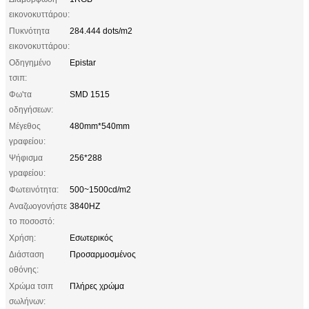
εικονοκυττάρου:
Πυκνότητα
284.444 dots/m2
εικονοκυττάρου:
Οδηγημένο
Epistar
τσιπ:
Φω'τα
SMD 1515
οδηγήσεων:
Μέγεθος
480mm*540mm
γραφείου:
Ψήφισμα
256*288
γραφείου:
Φωτεινότητα:
500~1500cd/m2
Αναζωογονήστε
3840HZ
το ποσοστό:
Χρήση:
Εσωτερικός
Διάσταση
Προσαρμοσμένος
οθόνης:
Χρώμα τσιπ
Πλήρες χρώμα
σωλήνων: