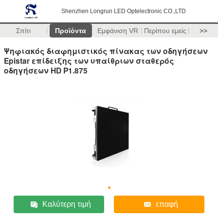
Shenzhen Longrun LED Optelectronic CO.,LTD
Σπίτι
Προϊόντα
Εμφάνιση VR
Περίπου εμείς
>>
Ψηφιακός διαφημιστικός πίνακας των οδηγήσεων
Epistar επίδειξης των υπαίθριων σταθερός
οδηγήσεων HD P1.875
Καλύτερη τιμή
επαφή