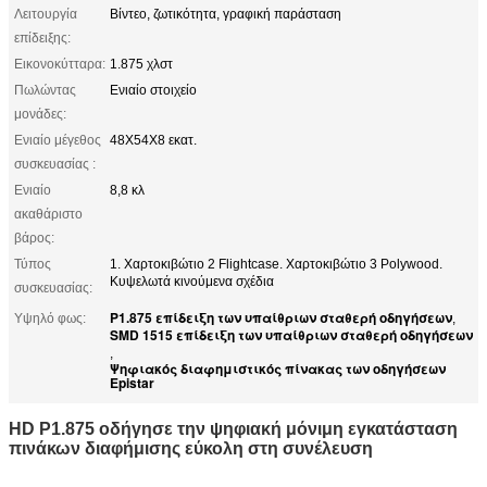
Λειτουργία
Βίντεο, ζωτικότητα, γραφική παράσταση
επίδειξης:
Εικονοκύτταρα:
1.875 χλστ
Πωλώντας
Ενιαίο στοιχείο
μονάδες:
Ενιαίο μέγεθος
48X54X8 εκατ.
συσκευασίας :
Ενιαίο
8,8 κλ
ακαθάριστο
βάρος:
Τύπος
1. Χαρτοκιβώτιο 2 Flightcase. Χαρτοκιβώτιο 3 Polywood.
Κυψελωτά κινούμενα σχέδια
συσκευασίας:
P1.875 επίδειξη των υπαίθριων σταθερή οδηγήσεων
Υψηλό φως:
,
SMD 1515 επίδειξη των υπαίθριων σταθερή οδηγήσεων
,
Ψηφιακός διαφημιστικός πίνακας των οδηγήσεων
Epistar
HD P1.875 οδήγησε την ψηφιακή μόνιμη εγκατάσταση
πινάκων διαφήμισης εύκολη στη συνέλευση