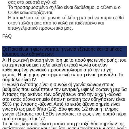
σας στα ρευστά αγγλικά.
Το προσαρμοσμένο σχέδιο είναι διαθέσιμο, ο cOem & ο
ODM καλωσορίζονται.
Η αποκλειστική και μοναδική λύση μπορεί να παρασχεθεί
στον πελάτη μας από το καλά εκπαιδευμένο και
επαγγελματικό προσωπικό μας.
FAQ
Q: Ποια είναι η φωτεινότητα, η γωνία εξέτασης και το μήκος
κύματος των οδηγήσεων;
Α: Η φωτεινή ένταση είναι ίση με το ποσό φωτεινής ροής που
εκπέμπεται σε μια πολύ μικρή στερεά γωνία σε έναν
καθορισμένο γωνιακό προσανατολισμό από την πηγή
φωτός. Η μέτρηση για τη φωτεινή ένταση είναι η καντέλα. Το
σύμβολο είναι IV.
Η γωνία εξέτασης είναι η συνολική γωνία κώνων στους
βαθμούς που καλύπτουν την κεντρική, υψηλή φωτεινή μερίδα
έντασης της ακτίνας των οδηγήσεων από την αιχμή -άξονα
στο εκτός άξονα σημείο όπου η ένταση των οδηγήσεων είναι
50% της έντασης -άξονα. Αυτό το εκτός άξονα σημείο είναι
γνωστό ως μισό θήτα (1/2). Δύο φορές 1/2 είναι η πλήρης
γωνία εξέτασης του LEDs εντούτοις, το φως είναι ορατό πέρα
από το σημείο the1/2.
Το μήκος κύματος είναι η απόσταση μεταξύ δύο σημείων της
αντίστοιχης φάσης και είναι ίσο με την ταχύτητα κυματοειδούς