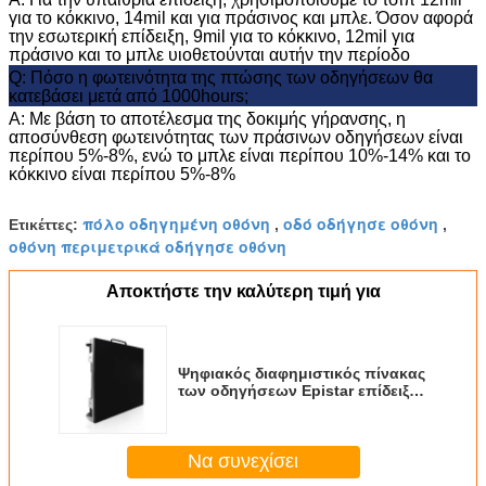
για το κόκκινο, 14mil και για πράσινος και μπλε. Όσον αφορά
την εσωτερική επίδειξη, 9mil για το κόκκινο, 12mil για
πράσινο και το μπλε υιοθετούνται αυτήν την περίοδο
Q: Πόσο η φωτεινότητα της πτώσης των οδηγήσεων θα
κατεβάσει μετά από 1000hours;
Α: Με βάση το αποτέλεσμα της δοκιμής γήρανσης, η
αποσύνθεση φωτεινότητας των πράσινων οδηγήσεων είναι
περίπου 5%-8%, ενώ το μπλε είναι περίπου 10%-14% και το
κόκκινο είναι περίπου 5%-8%
πόλο οδηγημένη οθόνη
οδό οδήγησε οθόνη
Ετικέττες:
,
,
οθόνη περιμετρικά οδήγησε οθόνη
Αφήστε έ
Αποκτήστε την καλύτερη τιμή για
We bellen je
Ψηφιακός διαφημιστικός πίνακας
των οδηγήσεων Epistar επίδειξης
των υπαίθριων σταθερός
οδηγήσεων HD P1.875
Να συνεχίσει