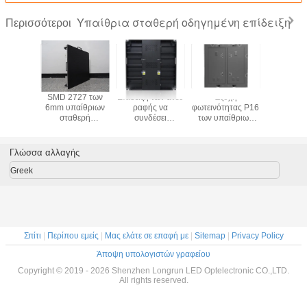
Υπαίθρια σταθερή οδηγημένη επίδειξη
Περισσότεροι
ειξη των
SMD 2727 των
Επίδειξη των άνευ
Έξοχη
SMD2
θριων
6mm υπαίθριων
ραφής να
φωτεινότητας P16
επίδειξ
θερή
σταθερή
συνδέσει
των υπαίθριων
υπαίθ
υπο
ήσεων
οδηγήσεων
εμπορικών
σταθερή
σταθ
επιτροπή των
οδηγήσεων
οδηγήσεων οθόνη
οδηγή
οδηγήσεων
διαφήμισης για
TV επίδειξης
Γλώσσα αλλαγής
χρώματος P6
την άκρη του
στεγανή
επίδειξης πλήρης
δρόμου
Greek
Σπίτι
|
Περίπου εμείς
|
Μας ελάτε σε επαφή με
|
Sitemap
|
Privacy Policy
Άποψη υπολογιστών γραφείου
Copyright © 2019 - 2026 Shenzhen Longrun LED Optelectronic CO.,LTD.
All rights reserved.