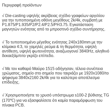
Περιγραφή προϊόντων
√ Die-casting υψηλής ακρίβειας σχέδιο γραφείων αργιλίου
για την τυποποιημένη οθόνη μεγέθους 2k/4k, συμβατή με
P1.875/P1.935/P2/P2.4/P2.5/PH3.75. Εγκατάσταση
μαγνητών ενότητας από το μπροστινό σχέδιο συντήρησης.
√ Το τυποποιημένο μέγεθος ενότητας 240x180mm με την
κλίμακα 4:3, το χαμηλές ρεύμα & τη θερμότητα, υψηλή
αντίθεση, υψηλή φωτεινότητα, αναζωογονεί 3840Hz, αληθινό
δεκαεξάμπιτο γκρίζο επίπεδο.
√ Με τον καθαρό Μαύρο 1515 οδήγησαν, τέλεια συνέπεια
χρώματος, σημείο στο σημείο που ταιριάζει με 1920x1080/το
ψήφισμα 3840x2160 2k/4k για το καλύτερο αποτέλεσμα
επίδειξης.
√ Χρησιμοποιήστε το χρυσό υπόστρωμα s100-2 βύθισης TG
(170℃) για να εξασφαλίσετε ότι καμία παραμόρφωση του
πίνακα PCB.