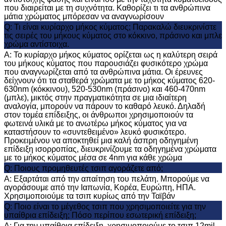
που διαιρείται με τη συχνότητα. Καθορίζει τι τα ανθρώπινα
μάτια χρώματος μπόρεσαν να αναγνωρίσουν
Q: Τι είναι κυρίαρχο μήκος κύματος; Παρακαλώ διευκρινίστε
τις σειρές του μήκους κύματος στο κόκκινο, πράσινο και μπλε
χρώμα αντίστοιχα.
Α: Το κυρίαρχο μήκος κύματος ορίζεται ως η καλύτερη σειρά
του μήκους κύματος που παρουσιάζει φυσικότερο χρώμα
που αναγνωρίζεται από τα ανθρώπινα μάτια. Οι έρευνες
δείχνουν ότι τα σταθερά χρώματα με το μήκος κύματος 620-
630nm (κόκκινου), 520-530nm (πράσινο) και 460-470nm
(μπλε), μικτός στην πραγματικότητα σε μια ιδιαίτερη
αναλογία, μπορούν να πάρουν το καθαρό λευκό. Δηλαδή
στον τομέα επίδειξης, οι άνθρωποι χρησιμοποιούν τα
φωτεινά υλικά με το ανωτέρω μήκος κύματος για να
καταστήσουν το «συντεθειμένο» λευκό φυσικότερο.
Προκειμένου να αποκτηθεί μια καλή άσπρη οδηγημένη
επίδειξη ισορροπίας, διευκρινίζουμε τα οδηγημένα χρώματα
με το μήκος κύματος μέσα σε 4nm για κάθε χρώμα
Q: Ποιους προμηθευτές τσιπ αγοράζετε από;
Α: Εξαρτάται από την απαίτηση του πελάτη. Μπορούμε να
αγοράσουμε από την Ιαπωνία, Κορέα, Ευρώπη, ΗΠΑ.
Χρησιμοποιούμε τα τσιπ κυρίως από την Ταϊβάν
Q: Ποιο είναι το μέγεθος τσιπ που χρησιμοποιείτε για την
υπαίθρια επίδειξη; Πόσο περίπου εσωτερική επίδειξη;
Α: Για την υπαίθρια επίδειξη, χρησιμοποιούμε το τσιπ 12mil