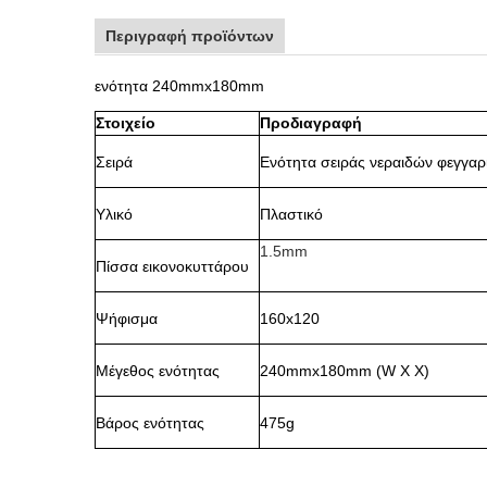
Περιγραφή προϊόντων
ενότητα 240mmx180mm
Στοιχείο
Προδιαγραφή
Σειρά
Ενότητα σειράς νεραιδών φεγγαρ
Υλικό
Πλαστικό
1.5mm
Πίσσα εικονοκυττάρου
Ψήφισμα
160x120
Μέγεθος ενότητας
240mmx180mm (W Χ Χ)
Βάρος ενότητας
475g