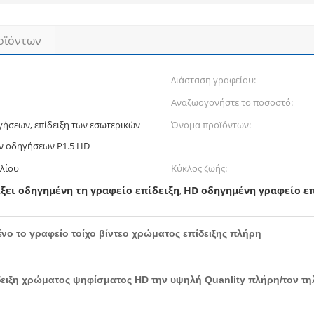
οϊόντων
Διάσταση γραφείου:
Αναζωογονήστε το ποσοστό:
γήσεων, επίδειξη των εσωτερικών
Όνομα προϊόντων:
ων οδηγήσεων P1.5 HD
ιλίου
Κύκλος ζωής:
ίξει οδηγημένη τη γραφείο επίδειξη
HD οδηγημένη γραφείο επ
,
ένο το γραφείο τοίχο βίντεο χρώματος επίδειξης πλήρη
ίδειξη χρώματος ψηφίσματος HD την υψηλή Quanlity πλήρη/τον τη