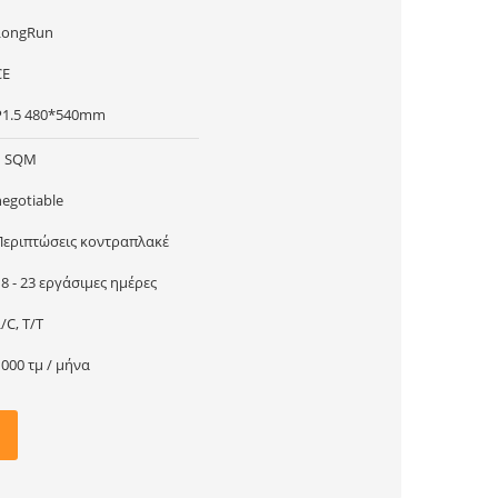
LongRun
CE
P1.5 480*540mm
1 SQM
negotiable
Περιπτώσεις κοντραπλακέ
18 - 23 εργάσιμες ημέρες
/C, T/T
1000 τμ / μήνα