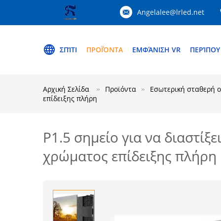
Angelalee@lrled.net
ΣΠΊΤΙ
ΠΡΟΪΌΝΤΑ
ΕΜΦΆΝΙΣΗ VR
ΠΕΡΊΠΟΥ
Αρχική Σελίδα
Προϊόντα
Εσωτερική σταθερή ο
επίδειξης πλήρη
P1.5 σημείο για να διαστίξ
χρώματος επίδειξης πλήρη