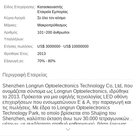
Είδος Επιχείρησης:
Κατασκευαστής
Εταιρεία Εμπορίας
Κύρια Αγορά:
Σε όλο τον κόσμο
Μάρκες:
Μακροπρόθεσμος
Αριθμός
101~200 άνθρωποι
Υπαλλήλων:
Ετήσιες πωλήσεις:
US$ 3000000 - US$ 10000000
Ιδρύθηκε Έτος:
2013
Εξαγωγή pc:
70% - 80%
Περιγραφή Εταιρείας
Shenzhen Longrun Optoelectronics Technology Co, Ltd, που
ονομάζεται σύντομα ως Longrun Optoelectronics, ιδρύθηκε
το 2013. Πρόκειται για μια υψηλής τεχνολογίας LED οθόνη
επιχειρήσεων που ενσωματώνουν Ε & Α, την παραγωγή και
τις πωλήσεις.
Με έδρα το Longrun Optoelectronics
Technology Park, το οποίο βρίσκεται στο Shajing του
Shenzhen, καλύπτει έκταση άνω των 30.000 τετραγωνικών
μέτρων, με ανεξάρτητο σταθμό καθαρισμού, βάση έρευνας
και ανάπτυξης και τον πιο εξελιγμένο εξοπλισμό παραγωγής
και δοκιμών αυτού του τομέα. 30 εκατομμύρια γιουάν,