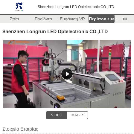
Shenzhen Longrun LED Optelectronic CO.,LTD
Σπίτι
Προϊόντα
Εμφάνιση VR
Περίπου εμείς
>>
Shenzhen Longrun LED Optelectronic CO.,LTD
VIDEO
IMAGES
Στοιχεία Εταιρίας