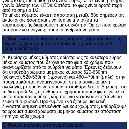
γνωστό ως theta μισό (1/2).
Δύο φορές το 1/2 είναι η πλήρης
γωνία θέασης των LEDs.
Ωστόσο, το φως είναι ορατό πέρα ​​
από το σημείο 1/2.
Το μήκος κύματος είναι η απόσταση μεταξύ δύο σημείων της
αντίστοιχης φάσης και είναι ίση με την ταχύτητα
κυματομορφής διαιρούμενη με συχνότητα.
Ορίζει ποιο χρώμα
μπορούν να αναγνωρίσουν τα ανθρώπινα μάτια
Ε: Ποιο είναι το κυρίαρχο μήκος κύματος;
Προσδιορίστε τις
κλίμακες μήκους κύματος σε κόκκινο, πράσινο και μπλε
χρώμα αντίστοιχα.
Α: Κυρίαρχο μήκος κύματος ορίζεται ως το καλύτερο εύρος
μήκους κύματος που δείχνει το πιο φυσικό χρώμα που
αναγνωρίζεται από τα ανθρώπινα μάτια.
Έρευνες δείχνουν
ότι σταθερά χρώματα με μήκος κύματος 620-630nm
(κόκκινο), 520-530nm (πράσινο) και 460-470nm (μπλε), στην
πραγματικότητα, αναμειγνύονται σε μια συγκεκριμένη
αναλογία, μπορούν να πάρουν το καθαρό λευκό.
Δηλαδή, στο
πεδίο προβολής, οι άνθρωποι χρησιμοποιούν φωτεινά υλικά
με το παραπάνω μήκος κύματος για να κάνουν το "σύνθετο"
λευκό πιο φυσικό.
Προκειμένου να έχουμε μια καλή
ζυγοσταθμισμένη απεικόνιση λευκού χρώματος, καθορίζουμε
τα χρωματισμένα χρώματα με μήκος κύματος σε απόσταση
4nm για κάθε χρώμα
Ε: Ποιους πωλητές τσιπ αγοράζετε από;