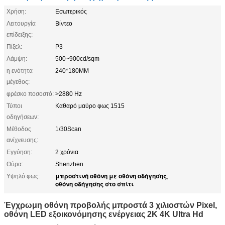
Χρήση:
Εσωτερικός
Λειτουργία
Βίντεο
επίδειξης:
Πίξελ:
P3
Λάμψη:
500~900cd/sqm
η ενότητα
240*180MM
μέγεθος:
φρέσκο ποσοστό:
>2880 Hz
Τύποι
Καθαρό μαύρο φως 1515
οδηγήσεων:
Μέθοδος
1/30Scan
ανίχνευσης:
Εγγύηση:
2 χρόνια
Θύρα:
Shenzhen
μπροστινή οθόνη με οθόνη οδήγησης
Υψηλό φως:
,
οθόνη οδήγησης στο σπίτι
Έγχρωμη οθόνη προβολής μπροστά 3 χιλιοστών Pixel,
οθόνη LED εξοικονόμησης ενέργειας 2K 4K Ultra Hd