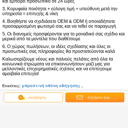
και έμπειρο προσωπικό σε 24 ώρες
3. Κορυφαία ποιότητα + εύλογη τιμή + υπεύθυνη μετά την
υπηρεσία = επιτυχής & νίκη
4. Βοηθήστε να σχεδιάσετε OEM & ODM ή οποιαδήποτε
προσαρμοσμένη φωτισμό σας και να τεθεί σε παραγωγή
5. Οι διανομείς προσφέρονται για το μοναδικό σας σχέδιο και
μερικά από τα μοντέλα που διαθέτουμε
6. Ο χώρος πωλήσεων, οι ιδέες σχεδίασης και όλες οι
προσωπικές σας πληροφορίες θα προστατεύονται καλά
Καλωσορίζουμε νέους και παλιούς πελάτες από όλα τα
κοινωνικά στρώματα να επικοινωνήσουν μαζί μας για
μελλοντικές επιχειρηματικές σχέσεις και να επιτύχουμε
αμοιβαία επιτυχία!
μπροστινή οθόνη οδήγησης
Ετικέττες:
,
εσωτερική οθόνη led
home led οθόνη
,
συζήτηση
Ζητήστε ένα
Αποκτήστε την καλύτερη τιμή για
απόσπασμα
3 χιλιοστά εικονοστοιχεία