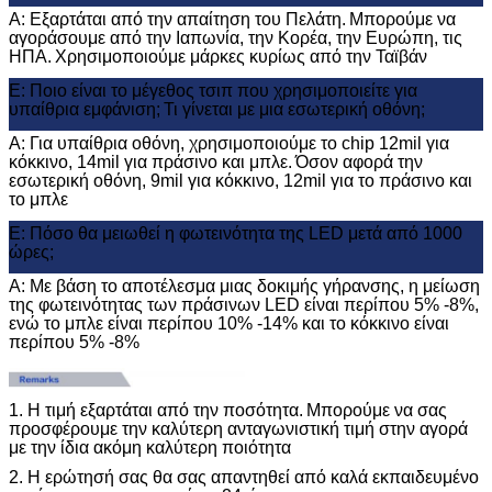
Α: Εξαρτάται από την απαίτηση του Πελάτη.
Μπορούμε να
αγοράσουμε από την Ιαπωνία, την Κορέα, την Ευρώπη, τις
ΗΠΑ.
Χρησιμοποιούμε μάρκες κυρίως από την Ταϊβάν
Ε: Ποιο είναι το μέγεθος τσιπ που χρησιμοποιείτε για
υπαίθρια εμφάνιση;
Τι γίνεται με μια εσωτερική οθόνη;
A: Για υπαίθρια οθόνη, χρησιμοποιούμε το chip 12mil για
κόκκινο, 14mil για πράσινο και μπλε.
Όσον αφορά την
εσωτερική οθόνη, 9mil για κόκκινο, 12mil για το πράσινο και
το μπλε
Ε: Πόσο θα μειωθεί η φωτεινότητα της LED μετά από 1000
ώρες;
Α: Με βάση το αποτέλεσμα μιας δοκιμής γήρανσης, η μείωση
της φωτεινότητας των πράσινων LED είναι περίπου 5% -8%,
ενώ το μπλε είναι περίπου 10% -14% και το κόκκινο είναι
περίπου 5% -8%
1. Η τιμή εξαρτάται από την ποσότητα.
Μπορούμε να σας
προσφέρουμε την καλύτερη ανταγωνιστική τιμή στην αγορά
με την ίδια ακόμη καλύτερη ποιότητα
2. Η ερώτησή σας θα σας απαντηθεί από καλά εκπαιδευμένο