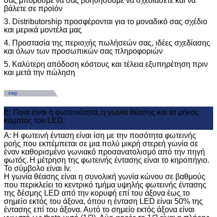
σας μπορούμε να σας βοηθήσουμε να σχεδιάσετε και να
βάλετε σε προϊόν
3. Distributorship προσφέρονται για το μοναδικό σας σχέδιο
και μερικά μοντέλα μας
4. Προστασία της περιοχής πωλήσεών σας, ιδέες σχεδίασης
και όλων των προσωπικών σας πληροφοριών
5. Καλύτερη απόδοση κόστους και τέλεια εξυπηρέτηση πριν
και μετά την πώληση
Ε: Ποια είναι η φωτεινότητα, η γωνία θέασης και το μήκος
κύματος του LED;
Α: Η φωτεινή ένταση είναι ίση με την ποσότητα φωτεινής
ροής που εκπέμπεται σε μια πολύ μικρή στερεή γωνία σε
έναν καθορισμένο γωνιακό προσανατολισμό από την πηγή
φωτός.
Η μέτρηση της φωτεινής έντασης είναι το κηροπήγιο.
Το σύμβολο είναι Iv.
Η γωνία θέασης είναι η συνολική γωνία κώνου σε βαθμούς
που περικλείει το κεντρικό τμήμα υψηλής φωτεινής έντασης
της δέσμης LED από την κορυφή επί του άξονα έως το
σημείο εκτός του άξονα, όπου η ένταση LED είναι 50% της
έντασης επί του άξονα.
Αυτό το σημείο εκτός άξονα είναι