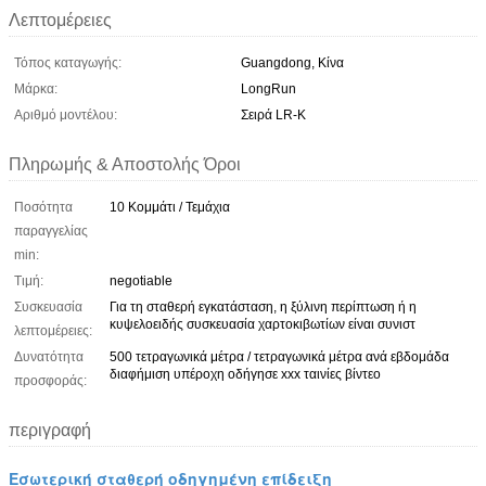
Λεπτομέρειες
Τόπος καταγωγής:
Guangdong, Κίνα
Μάρκα:
LongRun
Αριθμό μοντέλου:
Σειρά LR-K
Πληρωμής & Αποστολής Όροι
Ποσότητα
10 Κομμάτι / Τεμάχια
παραγγελίας
min:
Τιμή:
negotiable
Συσκευασία
Για τη σταθερή εγκατάσταση, η ξύλινη περίπτωση ή η
κυψελοειδής συσκευασία χαρτοκιβωτίων είναι συνιστ
λεπτομέρειες:
Δυνατότητα
500 τετραγωνικά μέτρα / τετραγωνικά μέτρα ανά εβδομάδα
διαφήμιση υπέροχη οδήγησε xxx ταινίες βίντεο
προσφοράς:
περιγραφή
Εσωτερική σταθερή οδηγημένη επίδειξη