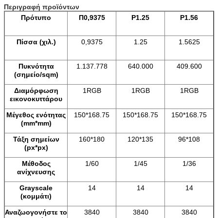
Περιγραφή προϊόντων
Πρότυπο
Π0,9375
P1.25
P1.56
Πίσσα (
χιλ.
)
0,9375
1.25
1.5625
Πυκνότητα
1.137.778
640.000
409.600
(
σημείο/sqm
)
Διαμόρφωση
1RGB
1RGB
1RGB
εικονοκυττάρου
Μέγεθος ενότητας
150*168.75
150*168.75
150*168.75
(
mm*mm
)
Τάξη σημείων
160
*180
120*135
96*108
(px*px)
Μέθοδος
1
/60
1/45
1/36
ανίχνευσης
Grayscale
14
14
14
(κομμάτι)
Αναζωογονήστε το
3840
3840
3840