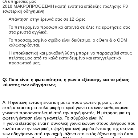
Οι υπηρεσίες μας
2018 ΜΑΚΡΟΠΡΟΘΕΣΜΗ καυτή ενότητα επίδειξης πώλησης P3
εσωτερική οδηγημένη
Απάντηση στην έρευνά σας σε 12 ώρες.
Το πεπειραμένο προσωπικό απαντά σε όλες τις ερωτήσεις σας
στα ρευστά αγγλικά.
Το προσαρμοσμένο σχέδιο είναι διαθέσιμο, ο cOem & ο ODM
καλωσορίζονται.
Η αποκλειστική και μοναδική λύση μπορεί να παρασχεθεί στους
πελάτες μας από το καλά εκπαιδευμένο και επαγγελματικό
προσωπικό μας.
Q: Ποια είναι η φωτεινότητα, η γωνία εξέτασης, και το μήκος
κύματος των οδηγήσεων;
Α: Η φωτεινή ένταση είναι ίση με το ποσό φωτεινής ροής που
εκπέμπεται σε μια πολύ μικρή στερεά γωνία σε έναν καθορισμένο
γωνιακό προσανατολισμό από την πηγή φωτός. Η μέτρηση για τη
φωτεινή ένταση είναι η καντέλα. Το σύμβολο είναι IV.
Η γωνία εξέτασης είναι η συνολική γωνία κώνων στους βαθμούς που
καλύπτουν την κεντρική, υψηλή φωτεινή μερίδα έντασης της ακτίνας
των οδηγήσεων από την αιχμή -άξονα στο εκτός άξονα σημείο όπου