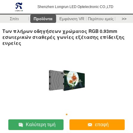
Shenzhen Longrun LED Optelectronic CO.,LTD
Σπίτι
Προϊόντα
Εμφάνιση VR
Περίπου εμείς
>>
Των πλήρων οδηγήσεων χρώματος RGB 0.93mm
εσωτερικών σταθερές γωνίες εξέτασης επίδειξης
ευρείες
Καλύτερη τιμή
επαφή