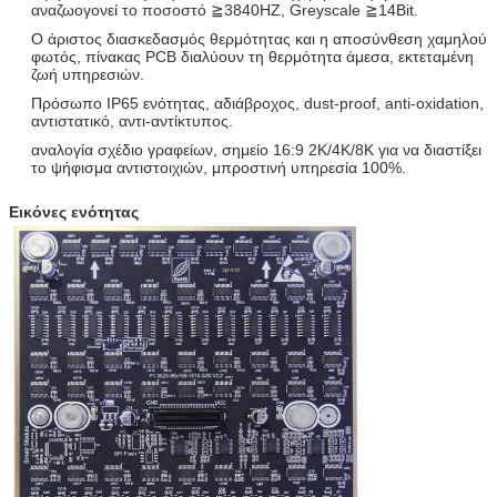
(
Β
)
αναζωογονεί το ποσοστό ≧3840HZ, Greyscale ≧14Bit.
Ο άριστος διασκεδασμός θερμότητας και η αποσύνθεση χαμηλού
Επαναληπτική
50
-60
φωτός, πίνακας PCB διαλύουν τη θερμότητα άμεσα, εκτεταμένη
συχνότητα (
Hz
)
ζωή υπηρεσιών.
Επίπεδο
IP
45
Πρόσωπο IP65 ενότητας, αδιάβροχος, dust-proof, anti-oxidation,
απόδειξης
αντιστατικό, αντι-αντίκτυπος.
αναλογία σχέδιο γραφείων, σημείο 16:9 2K/4K/8K για να διαστίξει
Περιβάλλον
Εσωτερικός
το ψήφισμα αντιστοιχιών, μπροστινή υπηρεσία 100%.
χρήσης
Θερμοκρασία
-40
°C
- +60°C
Εικόνες ενότητας
εργασίας
(
°C
)
Υγρασία
40% - 60%
αποθήκευσης
(
RH
)
Διάρκεια ζωής (
Χ
)
100.000