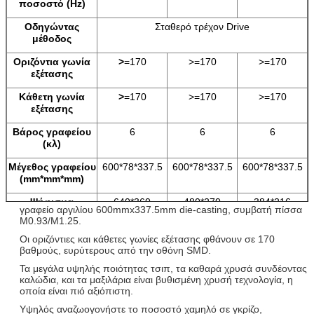
ποσοστό (
Hz
)
Οδηγώντας
Σταθερό
τρέχον Drive
μέθοδος
Οριζόντια γωνία
>
=170
>
=170
>=170
εξέτασης
Κάθετη γωνία
>
=170
>
=170
>=170
εξέτασης
Βάρος γραφείου
6
6
6
(
κλ
)
Μέγεθος γραφείου
600*78*337.5
600*78*337.5
600*78*337.5
(
mm*mm*mm
)
Ψήφισμα
640*360
480*270
384*216
γραφείο αργιλίου 600mmx337.5mm die-casting, συμβατή πίσσα
γραφείου (
px*px
)
M0.93/M1.25.
Υλικό γραφείου
Die-casting
αλουμίνιο
Οι οριζόντιες και κάθετες γωνίες εξέτασης φθάνουν σε 170
βαθμούς, ευρύτερους από την οθόνη SMD.
Τα μεγάλα υψηλής ποιότητας τσιπ, τα καθαρά χρυσά συνδέοντας
Χρώμα (
Μ
)
>
16.7
>
16.7
>
16.7
καλώδια, και τα μαξιλάρια είναι βυθισμένη χρυσή τεχνολογία, η
οποία είναι πιό αξιόπιστη.
Τάση παραγωγής
Εναλλασσόμενο ρεύμα
110220V+/10%
Υψηλός αναζωογονήστε το ποσοστό χαμηλό σε γκρίζο,