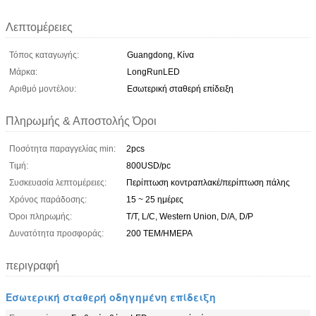
Λεπτομέρειες
Τόπος καταγωγής:
Guangdong, Κίνα
Μάρκα:
LongRunLED
Αριθμό μοντέλου:
Εσωτερική σταθερή επίδειξη
Πληρωμής & Αποστολής Όροι
Ποσότητα παραγγελίας min:
2pcs
Τιμή:
800USD/pc
Συσκευασία λεπτομέρειες:
Περίπτωση κοντραπλακέ/περίπτωση πάλης
Χρόνος παράδοσης:
15 ~ 25 ημέρες
Όροι πληρωμής:
T/T, L/C, Western Union, D/A, D/P
Δυνατότητα προσφοράς:
200 ΤΕΜ/ΗΜΕΡΑ
περιγραφή
Εσωτερική σταθερή οδηγημένη επίδειξη