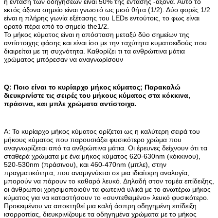
η ένταση των οδηγήσεων είναι 50% της έντασης -άξονα. Αυτό το
εκτός άξονα σημείο είναι γνωστό ως μισό θήτα (1/2). Δύο φορές 1/2
είναι η πλήρης γωνία εξέτασης του LEDs εντούτοις, το φως είναι
ορατό πέρα από το σημείο the1/2.
Το μήκος κύματος είναι η απόσταση μεταξύ δύο σημείων της
αντίστοιχης φάσης και είναι ίσο με την ταχύτητα κυματοειδούς που
διαιρείται με τη συχνότητα. Καθορίζει τι τα ανθρώπινα μάτια
χρώματος μπόρεσαν να αναγνωρίσουν
Q: Ποιο είναι το κυρίαρχο μήκος κύματος; Παρακαλώ
διευκρινίστε τις σειρές του μήκους κύματος στα κόκκινα,
πράσινα, και μπλε χρώματα αντίστοιχα.
Α: Το κυρίαρχο μήκος κύματος ορίζεται ως η καλύτερη σειρά του
μήκους κύματος που παρουσιάζει φυσικότερο χρώμα που
αναγνωρίζεται από τα ανθρώπινα μάτια. Οι έρευνες δείχνουν ότι τα
σταθερά χρώματα με ένα μήκος κύματος 620-630nm (κόκκινου),
520-530nm (πράσινου), και 460-470nm (μπλε), στην
πραγματικότητα, που αναμιγνύεται σε μια ιδιαίτερη αναλογία,
μπορούν να πάρουν το καθαρό λευκό. Δηλαδή στον τομέα επίδειξης,
οι άνθρωποι χρησιμοποιούν τα φωτεινά υλικά με το ανωτέρω μήκος
κύματος για να καταστήσουν το «συντεθειμένο» λευκό φυσικότερο.
Προκειμένου να αποκτηθεί μια καλή άσπρη οδηγημένη επίδειξη
ισορροπίας, διευκρινίζουμε τα οδηγημένα χρώματα με το μήκος