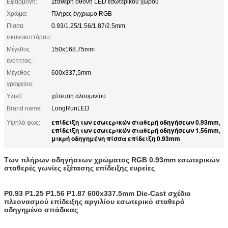
Εφαρμογή:
Σταθερή οθόνη LED εσωτερικού χώρου
Χρώμα:
Πλήρες έγχρωμο RGB
Πίσσα
0.93/1.25/1.56/1.87/2.5mm
εικονοκυττάρου:
Μέγεθος
150x168.75mm
ενότητας:
Μέγεθος
600x337,5mm
γραφείου:
Υλικό:
χύτευση αλουμινίου
Brand name:
LongRunLED
επίδειξη των εσωτερικών σταθερή οδηγήσεων 0.93mm
Υψηλό φως:
,
επίδειξη των εσωτερικών σταθερή οδηγήσεων 1.56mm
,
μικρή οδηγημένη πίσσα επίδειξη 0.93mm
Των πλήρων οδηγήσεων χρώματος RGB 0.93mm εσωτερικών
σταθερές γωνίες εξέτασης επίδειξης ευρείες
P0.93 P1.25 P1.56 P1.87 600x337.5mm Die-Cast σχέδιο
πλεονασμού επίδειξης αργιλίου εσωτερικό σταθερό
οδηγημένο σπάδικας